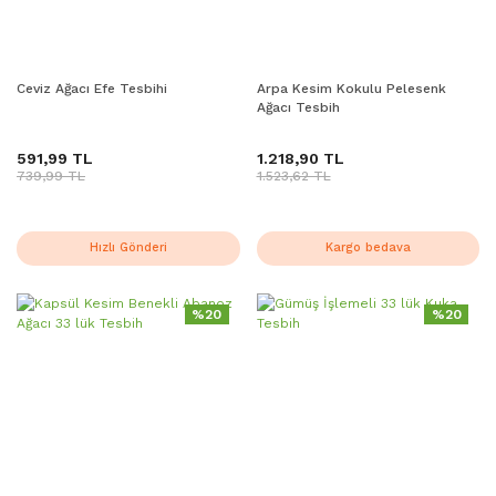
Ceviz Ağacı Efe Tesbihi
Arpa Kesim Kokulu Pelesenk
Ağacı Tesbih
591,99 TL
1.218,90 TL
739,99 TL
1.523,62 TL
Hızlı Gönderi
Kargo bedava
%20
%20