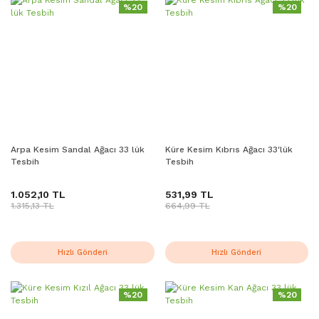
%20
%20
Arpa Kesim Sandal Ağacı 33 lük
Küre Kesim Kıbrıs Ağacı 33'lük
Tesbih
Tesbih
1.052,10 TL
531,99 TL
1.315,13 TL
664,99 TL
Hızlı Gönderi
Hızlı Gönderi
%20
%20