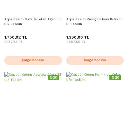
Arpa Kesim Usta İşi Yılan Ağacı 33
Arpa Kesim Pirinç Detaylı Kuka 33
lük Tesbih
lü Tesbih
1.750,02 TL
1.350,00 TL
2.187,53 TL
1.687,50 TL
Kargo bedava
Kargo bedava
%20
%20