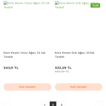
%20
Küre Kesim Ceviz Ağacı 33 lük
Küre Kesim Erik Ağacı 33’lük
Tesbih
Tesbih
543,11 TL
532,29 TL
665,36 TL
Hızlı Gönderi
Hızlı Gönderi
1
2
3