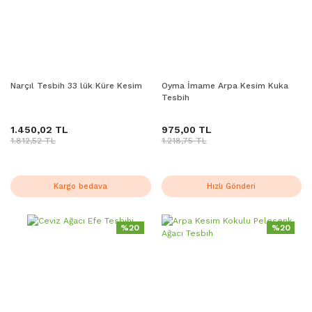
Narçıl Tesbih 33 lük Küre Kesim
Oyma İmame Arpa Kesim Kuka
Tesbih
1.450,02 TL
975,00 TL
1.812,52 TL
1.218,75 TL
Kargo bedava
Hızlı Gönderi
%20
%20