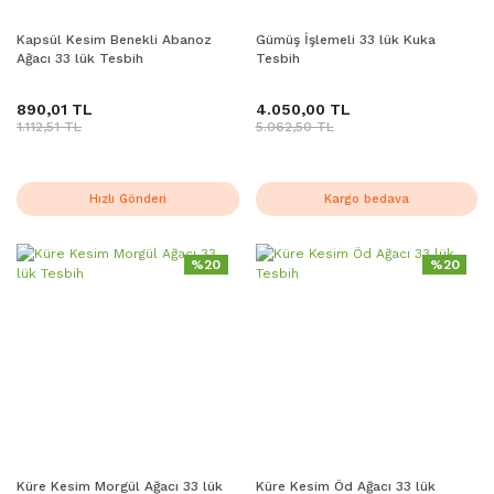
Kapsül Kesim Benekli Abanoz
Gümüş İşlemeli 33 lük Kuka
Ağacı 33 lük Tesbih
Tesbih
890,01 TL
4.050,00 TL
1.112,51 TL
5.062,50 TL
Hızlı Gönderi
Kargo bedava
%20
%20
Küre Kesim Morgül Ağacı 33 lük
Küre Kesim Öd Ağacı 33 lük