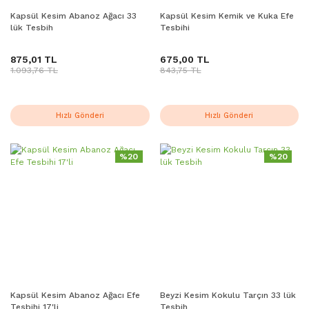
Kapsül Kesim Abanoz Ağacı 33
Kapsül Kesim Kemik ve Kuka Efe
lük Tesbih
Tesbihi
875,01 TL
675,00 TL
1.093,76 TL
843,75 TL
Hızlı Gönderi
Hızlı Gönderi
%20
%20
Kapsül Kesim Abanoz Ağacı Efe
Beyzi Kesim Kokulu Tarçın 33 lük
Tesbihi 17'li
Tesbih