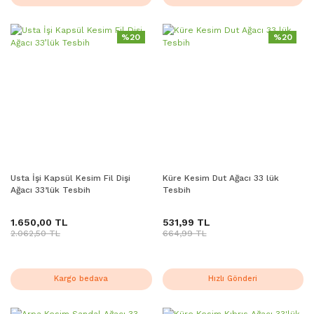
%20
%20
Usta İşi Kapsül Kesim Fil Dişi
Küre Kesim Dut Ağacı 33 lük
Ağacı 33’lük Tesbih
Tesbih
1.650,00 TL
531,99 TL
2.062,50 TL
664,99 TL
Kargo bedava
Hızlı Gönderi