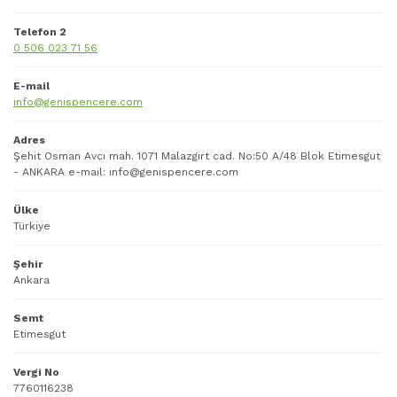
Telefon 2
0 506 023 71 56
E-mail
info@genispencere.com
Adres
Şehit Osman Avcı mah. 1071 Malazgirt cad. No:50 A/48 Blok Etimesgut
- ANKARA e-mail: info@genispencere.com
Ülke
Türkiye
Şehir
Ankara
Semt
Etimesgut
Vergi No
7760116238