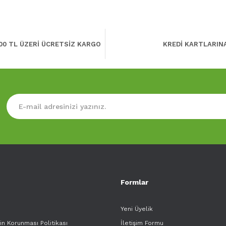
00 TL ÜZERİ ÜCRETSİZ KARGO
KREDİ KARTLARIN
Formlar
Yeni Üyelik
rin Korunması Politikası
İletişim Formu