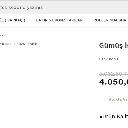
L ( SARKAÇ )
BAKIR & BRONZ TAKILAR
ROLLER GUA SHA 
sbih
Gümüş İş
Stok Kodu
5.062,50 
4.050,
Stokta Va
●Ürün Kali