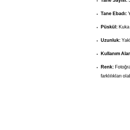
Tane Sayısı:
Tane Ebadı:
Y
Püskül:
Kuka 
Uzunluk:
Yakl
Kullanım Alan
Renk:
Fotoğra
farklılıkları olab