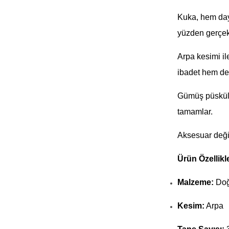
Kuka, hem daya
yüzden gerçek t
Arpa kesimi ile
ibadet hem de 
Gümüş püskül d
tamamlar.
Aksesuar değil
Ürün Özellikle
Malzeme:
Doğ
Kesim:
Arpa