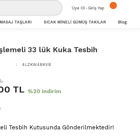
Üye Ol
-
Giriş Yap
MASAJ TAŞLARI
SICAK MİNELİ GÜMÜŞ TAKILAR
Blog
lemeli 33 lük Kuka Tesbih
4LZKW4BKVB
TL
00 TL
%20 indirim
r
teli Tesbih Kutusunda Gönderilmektedir!