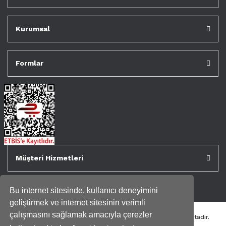
Kurumsal
Formlar
Müşteri Hizmetleri
Bu internet sitesinde, kullanıcı deneyimini
geliştirmek ve internet sitesinin verimli
çalışmasını sağlamak amacıyla çerezler
Tüm kredi kartı bilgileriniz 256bit SSL Sertifikası ile korunmaktadır.