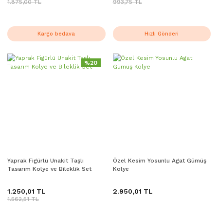
1.875,00 TL
993,75 TL
Kargo bedava
Hızlı Gönderi
%20
Yaprak Figürlü Unakit Taşlı
Özel Kesim Yosunlu Agat Gümüş
Tasarım Kolye ve Bileklik Set
Kolye
1.250,01 TL
2.950,01 TL
1.562,51 TL