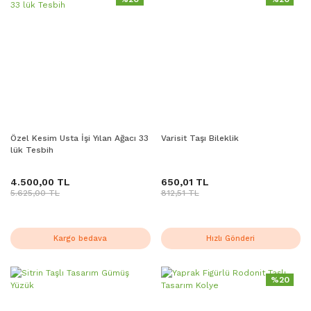
Özel Kesim Usta İşi Yılan Ağacı 33
Varisit Taşı Bileklik
lük Tesbih
4.500,00 TL
650,01 TL
5.625,00 TL
812,51 TL
Kargo bedava
Hızlı Gönderi
%20