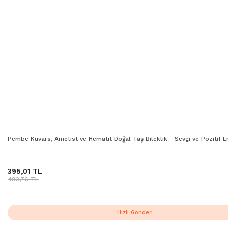
Pembe Kuvars, Ametist ve Hematit Doğal Taş Bileklik - Sevgi ve Pozitif E
395,01 TL
493,76 TL
Hızlı Gönderi