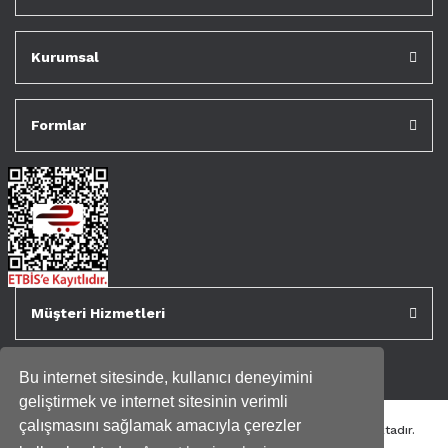
Kurumsal
Formlar
Müşteri Hizmetleri
Bu internet sitesinde, kullanıcı deneyimini
geliştirmek ve internet sitesinin verimli
çalışmasını sağlamak amacıyla çerezler
Tüm kredi kartı bilgileriniz 256bit SSL Sertifikası ile korunmaktadır.