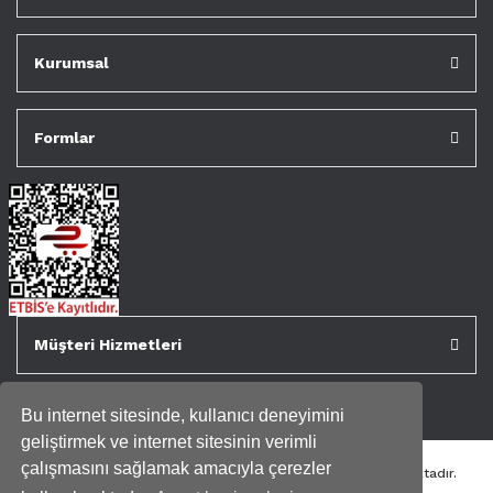
Kurumsal
Formlar
Müşteri Hizmetleri
Bu internet sitesinde, kullanıcı deneyimini
geliştirmek ve internet sitesinin verimli
çalışmasını sağlamak amacıyla çerezler
Tüm kredi kartı bilgileriniz 256bit SSL Sertifikası ile korunmaktadır.