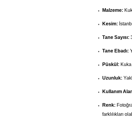
Malzeme:
Kuk
Kesim:
İstanb
Tane Sayısı:
Tane Ebadı:
Y
Püskül:
Kuka 
Uzunluk:
Yakl
Kullanım Alan
Renk:
Fotoğra
farklılıkları olab