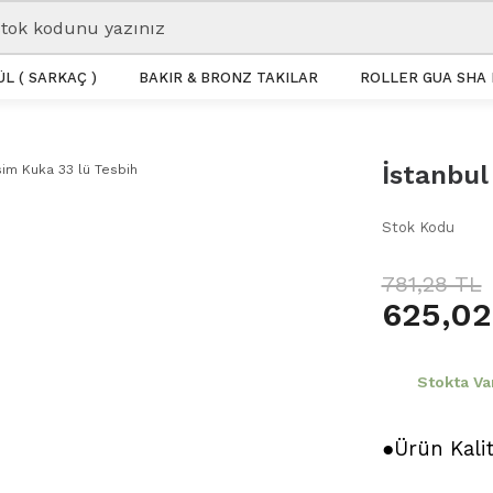
L ( SARKAÇ )
BAKIR & BRONZ TAKILAR
ROLLER GUA SHA 
İstanbul
Stok Kodu
781,28 TL
625,02
Stokta Va
●Ürün Kali