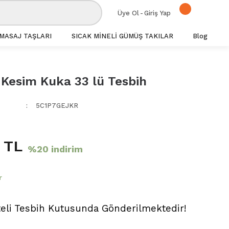
Üye Ol
-
Giriş Yap
MASAJ TAŞLARI
SICAK MİNELİ GÜMÜŞ TAKILAR
Blog
 Kesim Kuka 33 lü Tesbih
5C1P7GEJKR
 TL
%20 indirim
r
teli Tesbih Kutusunda Gönderilmektedir!