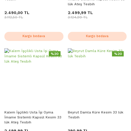
lük Ateş Tesbih
2.490,00 TL
2.499,99 TL
3.112,50 TL
3.124,99 TL
Kargo bedava
Kargo bedava
%20
%20
Kalem İşçilikli Usta İşi Oyma
Beyrut Damla Küre Kesim 33 lük
İmame Sistemli Kapsül Kesim 33
Tesbih
lük Ateş Tesbih
2.499,99 TL
390,99 TL