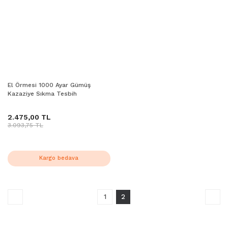
El Örmesi 1000 Ayar Gümüş
Kazaziye Sıkma Tesbih
2.475,00 TL
3.093,75 TL
Kargo bedava
1
2