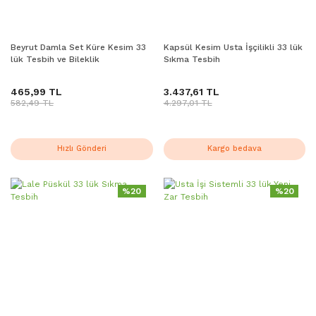
Beyrut Damla Set Küre Kesim 33
Kapsül Kesim Usta İşçilikli 33 lük
lük Tesbih ve Bileklik
Sıkma Tesbih
465,99 TL
3.437,61 TL
582,49 TL
4.297,01 TL
Hızlı Gönderi
Kargo bedava
%20
%20