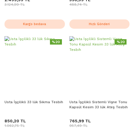
3.124,99 TL
488,74 TL
Kargo bedava
Hızlı Gönderi
%20
%20
Usta İşçilikli 33 lük Sıkma Tesbih
Usta İşçilikli Sistemli Vişne Tonu
Kapsül Kesim 33 lük Ateş Tesbih
850,20 TL
765,99 TL
1.062,75 TL
957,49 TL