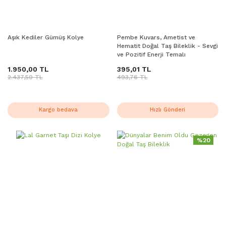
Aşık Kediler Gümüş Kolye
Pembe Kuvars, Ametist ve
Hematit Doğal Taş Bileklik - Sevgi
ve Pozitif Enerji Temalı
1.950,00 TL
395,01 TL
2.437,50 TL
493,76 TL
Kargo bedava
Hızlı Gönderi
%20