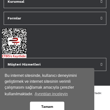
Kurumsal
Formlar
Müşteri Hizmetleri
Bu internet sitesinde, kullanıcı deneyimini
geliştirmek ve internet sitesinin verimli
çalışmasını sağlamak amacıyla çerezler
Tüm kredi kartı bilgileriniz 256bit SSL Sertifikası ile korunmaktadır.
kullanılmaktadır.
Ayrıntıları inceleyin
Genispencere.com Tüm Hakları Saklıdır.
Tamam