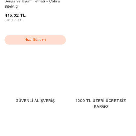
Denge ve Uyum Temalı - Çakra
Bilekliği
415,02 TL
518,77 TL
Hızlı Gönderi
GÜVENLİ ALIŞVERİŞ
1200 TL ÜZERİ ÜCRETSİZ
KARGO