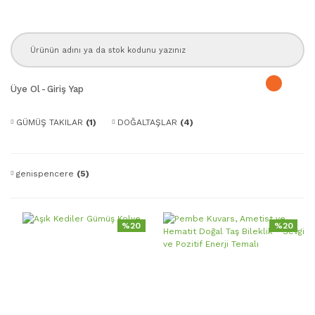
Üye Ol
-
Giriş Yap
GÜMÜŞ TAKILAR
(1)
DOĞALTAŞLAR
(4)
genispencere
(5)
%20
%20