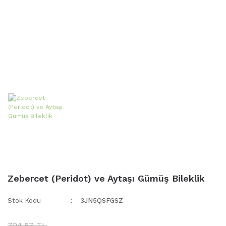
Zebercet (Peridot) ve Aytaşı Gümüş Bileklik
Stok Kodu
3JN5QSFGSZ
724,57 TL