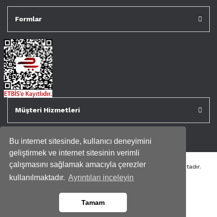
Formlar
Müşteri Hizmetleri
Bu internet sitesinde, kullanıcı deneyimini
geliştirmek ve internet sitesinin verimli
çalışmasını sağlamak amacıyla çerezler
Tüm kredi kartı bilgileriniz 256bit SSL Sertifikası ile korunmaktadır.
Genispencere.com Tüm Hakları Saklıdır.
kullanılmaktadır.
Ayrıntıları inceleyin
Tamam