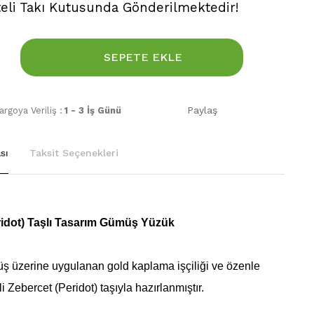
teli Takı Kutusunda Gönderilmektedir!
SEPETE EKLE
Paylaş
rgoya Veriliş :
1 - 3 İş Günü
sı
Taksit Seçenekleri
ridot) Taşlı Tasarım Gümüş Yüzük
ş üzerine uygulanan gold kaplama işçiliği ve özenle
li Zebercet (Peridot) taşıyla hazırlanmıştır.