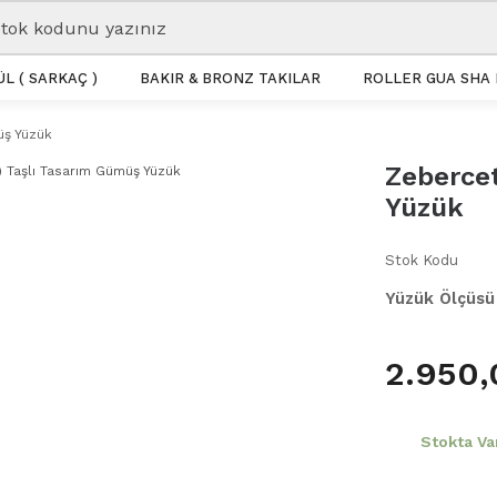
L ( SARKAÇ )
BAKIR & BRONZ TAKILAR
ROLLER GUA SHA 
üş Yüzük
Zebercet
Yüzük
Stok Kodu
Yüzük Ölçüsü
2.950,
Stokta Va