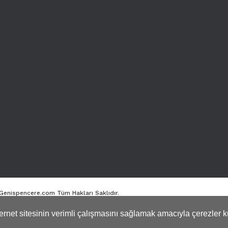
. Genispencere.com Tüm Hakları Saklıdır.
nternet sitesinin verimli çalışmasını sağlamak amacıyla çerezler k
ile
ideasoft
e-