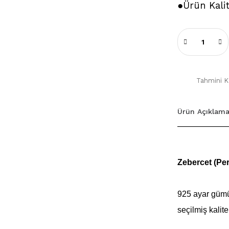
●Ürün Kali
Tahmini Ka
Ürün Açıklama
Zebercet (Pe
925 ayar gümü
seçilmiş kalite