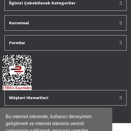
İlginizi Çekebilecek Kategoriler
Kurumsal
Formlar
Müşteri Hizmetleri
Bu internet sitesinde, kullanıcı deneyimini
geliştirmek ve internet sitesinin verimli
çalışmasını sağlamak amacıyla çerezler