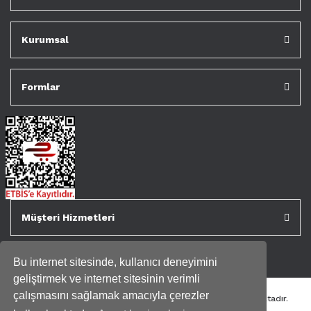
Kurumsal
Formlar
Müşteri Hizmetleri
Bu internet sitesinde, kullanıcı deneyimini
geliştirmek ve internet sitesinin verimli
çalışmasını sağlamak amacıyla çerezler
Tüm kredi kartı bilgileriniz 256bit SSL Sertifikası ile korunmaktadır.