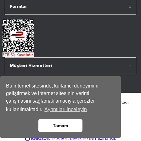
Formlar
Müşteri Hizmetleri
Bu internet sitesinde, kullanıcı deneyimini
geliştirmek ve internet sitesinin verimli
çalışmasını sağlamak amacıyla çerezler
Tüm kredi kartı bilgileriniz 256bit SSL Sertifikası ile korunmaktadır.
Genispencere.com Tüm Hakları Saklıdır.
kullanılmaktadır.
Ayrıntıları inceleyin
Tamam
ile
ideasoft
e-