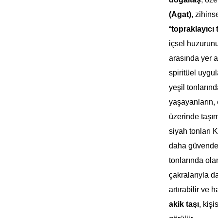
(Agat)
, zihins
“
topraklayıcı 
içsel huzurun
arasında yer al
spiritüel uygu
yeşil tonların
yaşayanların, 
üzerinde taşıma
siyah tonları 
daha güvende 
tonlarında ola
çakralarıyla da
artırabilir ve
akik taşı
, kiş