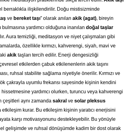
el berraklıkla ilişkilendirilir. Doğu mistisizminde
taş
ve
bereket taşı
” olarak anılan
akik (agat)
, bireyin
u bulmasına yardımcı olduğuna inanılan
doğal taşlar
ır. Aura temizliği, meditasyon ve niyet çalışmaları gibi
lamalarda, özellikle kırmızı, kahverengi, siyah, mavi ve
daki
akik
taşları tercih edilir. Enerji dengesizliği
çevresel etkilerden çabuk etkilenenlerin akik taşını
sı, ruhsal stabilite sağlama niyetiyle önerilir. Kırmızı ve
Kök çakrayla uyumlu frekansı sayesinde kişinin kendini
hissetmesine yardımcı olurken, turuncu veya kahverengi
n çeşitleri aynı zamanda
sakral
ve
solar pleksus
 etkileşim kurar. Bu etkileşim kişinin yaratıcı enerjisini
 hayata karşı motivasyonunu destekleyebilir. Bu yönüyle
isel gelişimde ve ruhsal dönüşümde kadim bir dost olarak