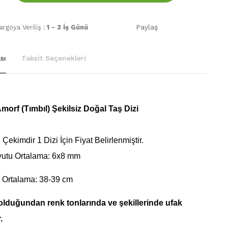
Paylaş
rgoya Veriliş :
1 - 3 İş Günü
sı
Taksit Seçenekleri
orf (Tımbıl) Şekilsiz Doğal Taş Dizi
Çekimdir 1 Dizi İçin Fiyat Belirlenmiştir.
yutu Ortalama: 6x8 mm
 Ortalama: 38-39 cm
olduğundan renk tonlarında ve şekillerinde ufak
.