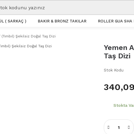
L ( SARKAÇ )
BAKIR & BRONZ TAKILAR
ROLLER GUA SHA 
Tımbıl) Şekilsiz Doğal Taş Dizi
Yemen Ak
Taş Dizi
Stok Kodu
340,09
Stokta Va