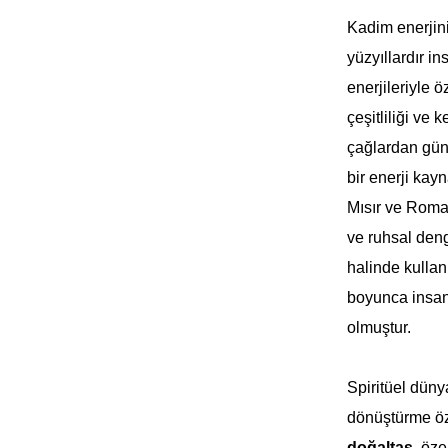
Kadim enerjini
yüzyıllardır in
enerjileriyle ö
çeşitliliği ve
çağlardan gün
bir enerji kay
Mısır ve Roma
ve ruhsal deng
halinde kullan
boyunca insan
olmuştur.
S
piritüel dün
dönüştürme öze
doğaltaş
, öze