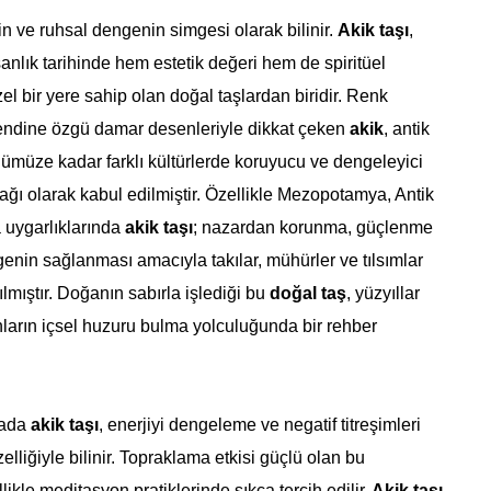
n ve ruhsal dengenin simgesi olarak bilinir.
Akik taşı
,
sanlık tarihinde hem estetik değeri hem de spiritüel
zel bir yere sahip olan doğal taşlardan biridir. Renk
 kendine özgü damar desenleriyle dikkat çeken
akik
, antik
ümüze kadar farklı kültürlerde koruyucu ve dengeleyici
nağı olarak kabul edilmiştir. Özellikle Mezopotamya, Antik
 uygarlıklarında
akik taşı
; nazardan korunma, güçlenme
enin sağlanması amacıyla takılar, mühürler ve tılsımlar
ılmıştır. Doğanın sabırla işlediği bu
doğal taş
, yüzyıllar
ların içsel huzuru bulma yolculuğunda bir rehber
yada
akik taşı
, enerjiyi dengeleme ve negatif titreşimleri
lliğiyle bilinir. Topraklama etkisi güçlü olan bu
llikle meditasyon pratiklerinde sıkça tercih edilir.
Akik taşı