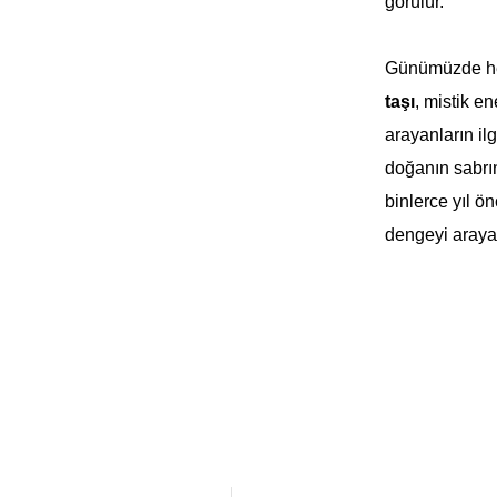
görülür.
Günümüzde 
taşı
, mistik e
arayanların il
doğanın sabrın
binlerce yıl ö
dengeyi arayan