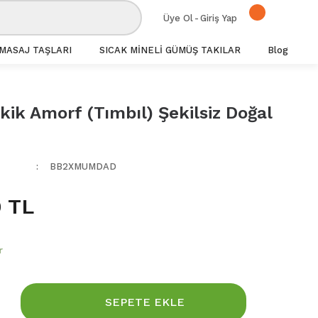
Üye Ol
-
Giriş Yap
MASAJ TAŞLARI
SICAK MİNELİ GÜMÜŞ TAKILAR
Blog
ik Amorf (Tımbıl) Şekilsiz Doğal
BB2XMUMDAD
 TL
r
SEPETE EKLE