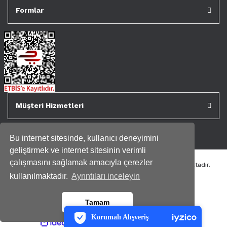
Formlar
Müşteri Hizmetleri
Bu internet sitesinde, kullanıcı deneyimini
geliştirmek ve internet sitesinin verimli
çalışmasını sağlamak amacıyla çerezler
Tüm kredi kartı bilgileriniz 256bit SSL Sertifikası ile korunmaktadır.
Genispencere.com Tüm Hakları Saklıdır.
kullanılmaktadır.
Ayrıntıları inceleyin
PCI-DSS Ödeme Güvenliği
Tamam
7/24 Canlı Destek
Korumalı Alışveriş
ile
ideasoft
iyzico Korumalı Alışveriş
e-