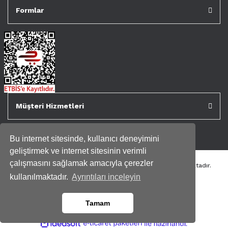
Formlar
Müşteri Hizmetleri
Bu internet sitesinde, kullanıcı deneyimini
geliştirmek ve internet sitesinin verimli
çalışmasını sağlamak amacıyla çerezler
Tüm kredi kartı bilgileriniz 256bit SSL Sertifikası ile korunmaktadır.
Genispencere.com Tüm Hakları Saklıdır.
kullanılmaktadır.
Ayrıntıları inceleyin
Tamam
ile
ideasoft
e-