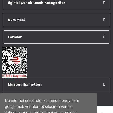
İlginizi Çekebilecek Kategoriler
Kurumsal
Formlar
Müşteri Hizmetleri
Bu internet sitesinde, kullanıcı deneyimini
geliştirmek ve internet sitesinin verimli
çalışmasını sağlamak amacıyla çerezler