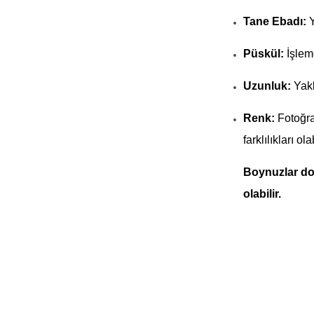
Tane Ebadı:
Püskül:
İşlem
Uzunluk:
Yakl
Renk:
Fotoğra
farklılıkları olab
Boynuzlar do
olabilir.