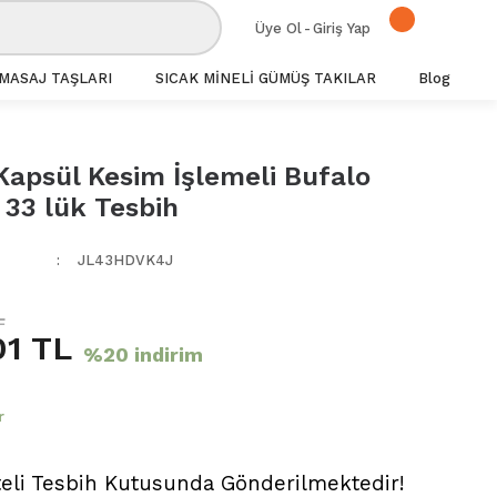
Üye Ol
-
Giriş Yap
MASAJ TAŞLARI
SICAK MİNELİ GÜMÜŞ TAKILAR
Blog
 Kapsül Kesim İşlemeli Bufalo
33 lük Tesbih
JL43HDVK4J
L
01 TL
%20 indirim
r
teli Tesbih Kutusunda Gönderilmektedir!