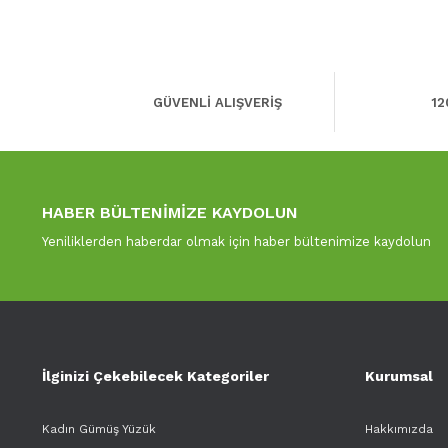
GÜVENLİ ALIŞVERİŞ
12
HABER BÜLTENİMİZE KAYDOLUN
Yeniliklerden haberdar olmak için haber bültenimize kaydolun
İlginizi Çekebilecek Kategoriler
Kurumsal
Kadın Gümüş Yüzük
Hakkımızda