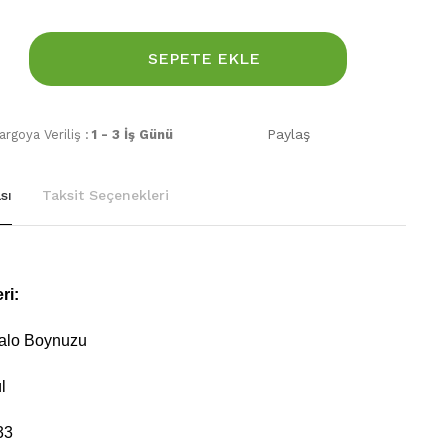
SEPETE EKLE
Paylaş
rgoya Veriliş :
1 - 3 İş Günü
sı
Taksit Seçenekleri
ri:
alo Boynuzu
l
33