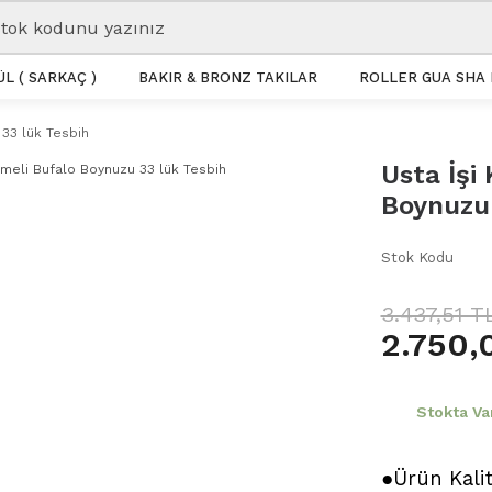
L ( SARKAÇ )
BAKIR & BRONZ TAKILAR
ROLLER GUA SHA 
 33 lük Tesbih
Usta İşi
Boynuzu 
Stok Kodu
3.437,51 T
2.750,
Stokta Va
●Ürün Kali