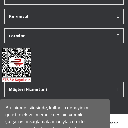
Kurumsal
Formlar
Müşteri Hizmetleri
Bu internet sitesinde, kullanıcı deneyimini
geliştirmek ve internet sitesinin verimli
çalışmasını sağlamak amacıyla çerezler
Tüm kredi kartı bilgileriniz 256bit SSL Sertifikası ile korunmaktadır.