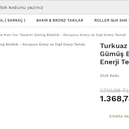
L ( SARKAÇ )
BAKIR & BRONZ TAKILAR
ROLLER GUA SHA 
ve Kum İnci Tasarım Gümüş Bileklik - Koruyucu Enerji ve Dişil Enerji Temalı
Turkuaz 
Gümüş Bi
Enerji T
Stok Kodu
1.710,98 T
1.368,
Stokta Va