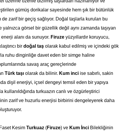
 tel üzerine özenle dizilmiş taşlardan hazırlanıyor ve
iştirilen gümüş dorikalar sayesinde hem şık bir bütünlük
de zarif bir geçiş sağlıyor. Doğal taşlarla kurulan bu
e yalnızca görsel bir güzellik değil aynı zamanda taşıyan
ir enerji alanı da sunuyor.
Firuze
yüzyıllardır koruyucu,
aştırıcı bir
doğal taş
olarak kabul edilmiş ve içindeki gök
yla ruhu dinginliğe davet eden bir simge haline
oplumlarında savaş araç gereçlerinde
dan
Türk taşı
olarak da bilinir.
Kum inci
ise sabırlı, sakin
a dişil enerjiyi, içsel dengeyi temsil eden bir yapıya
a kullanıldığında turkuazın canlı ve özgürleştirici
cinin zarif ve huzurlu enerjisi birbirini dengeleyerek daha
oluşturuyor.
 Faset Kesim
Turkuaz
(
Firuze
) ve
Kum İnci
Bilekliğinin