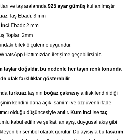
tları ve taş aralarında
925 ayar gümüş
kullanılmıştır.
uaz
Taş Ebadı: 3 mm
İnci
Ebadı: 2 mm
üş Toplar: 2mm
ındaki bilek ölçülerine uygundur.
 WhatsApp Hattımızdan iletişime geçebilirsiniz.
m taşlar doğaldır, bu nedenle her taşın renk tonunda
e ufak farklılıklar gösterebilir.
amda
turkuaz
taşının
boğaz çakrası
yla ilişkilendirildiği
 kişinin kendini daha açık, samimi ve özgüvenli ifade
mcı olduğu düşüncesiyle anılır.
Kum inci
ise
taç
umlu kabul edilir ve şefkat, anlayış, duygusal akış gibi
kleyen bir sembol olarak görülür. Dolayısıyla bu
tasarım