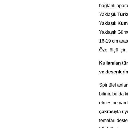
bağlantı apara
Yaklaşık
Turk
Yaklaşık
Kum 
Yaklaşık Güm
16-19 cm aras
Özel ölçü için
Kullanılan tü
ve desenlerind
Spiritüel anl
bilinir, bu da
etmesine yardı
çakrası
yla uy
temaları deste