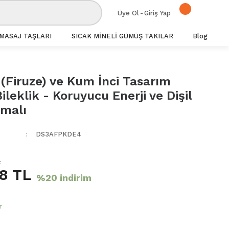
Üye Ol
-
Giriş Yap
MASAJ TAŞLARI
SICAK MİNELİ GÜMÜŞ TAKILAR
Blog
(Firuze) ve Kum İnci Tasarım
leklik - Koruyucu Enerji ve Dişil
emalı
DS3AFPKDE4
L
78 TL
%20 indirim
r