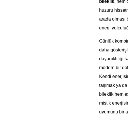
bileklik
, hem 
huzuru hissetme
arada olması b
enerji yolculu
Günlük kombinl
daha gösterişli
dayanıklılığı 
modern bir dok
Kendi enerjisi
taşımak ya da 
bileklik hem e
mistik enerjis
uyumunu bir ar