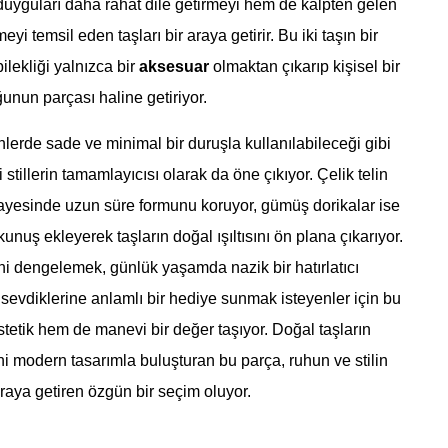
duyguları daha rahat dile getirmeyi hem de kalpten gelen
yi temsil eden taşları bir araya getirir. Bu iki taşın bir
ilekliği yalnızca bir
aksesuar
olmaktan çıkarıp kişisel bir
ğunun parçası haline getiriyor.
erde sade ve minimal bir duruşla kullanılabileceği gibi
 stillerin tamamlayıcısı olarak da öne çıkıyor. Çelik telin
sayesinde uzun süre formunu koruyor, gümüş dorikalar ise
unuş ekleyerek taşların doğal ışıltısını ön plana çıkarıyor.
ni dengelemek, günlük yaşamda nazik bir hatırlatıcı
sevdiklerine anlamlı bir hediye sunmak isteyenler için bu
stetik hem de manevi bir değer taşıyor. Doğal taşların
ini modern tasarımla buluşturan bu parça, ruhun ve stilin
aya getiren özgün bir seçim oluyor.