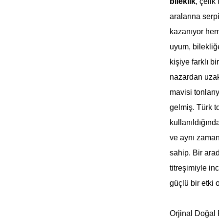
bileklik
, çelik
aralarına serp
kazanıyor hem 
uyum, bilekliğ
kişiye farklı b
nazardan uzakl
mavisi tonları
gelmiş.
Türk t
kullanıldığın
ve aynı zamand
sahip. Bir arad
titreşimiyle in
güçlü bir etki 
Orjinal Doğal