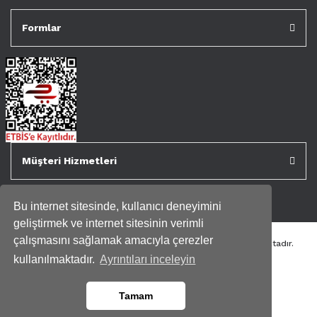
Formlar
Müşteri Hizmetleri
Bu internet sitesinde, kullanıcı deneyimini
geliştirmek ve internet sitesinin verimli
çalışmasını sağlamak amacıyla çerezler
Tüm kredi kartı bilgileriniz 256bit SSL Sertifikası ile korunmaktadır.
Genispencere.com Tüm Hakları Saklıdır.
kullanılmaktadır.
Ayrıntıları inceleyin
Tamam