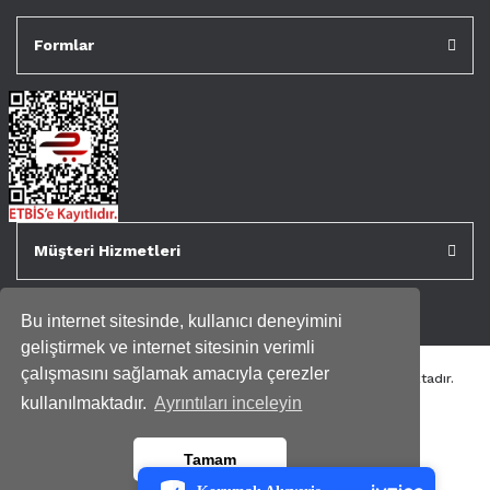
Formlar
Müşteri Hizmetleri
Bu internet sitesinde, kullanıcı deneyimini
geliştirmek ve internet sitesinin verimli
çalışmasını sağlamak amacıyla çerezler
Tüm kredi kartı bilgileriniz 256bit SSL Sertifikası ile korunmaktadır.
Genispencere.com Tüm Hakları Saklıdır.
kullanılmaktadır.
Ayrıntıları inceleyin
PCI-DSS Ödeme Güvenliği
Tamam
7/24 Canlı Destek