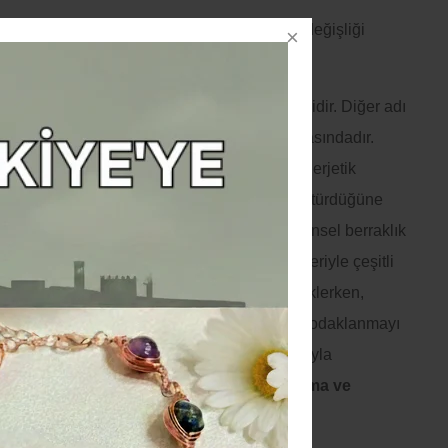
ariş verdikten sonra
zincir uzunluğu
ile ilgili değişliği
mızdan iletebilirsiniz.
anın sunduğu en büyüleyici kristallerden biridir. Diğer adı
şı
olarak ta bilinen en renkli
doğal taşlar
arasındadır.
n genişliğiyle dikkat çeken bu
doğal taş
, enerjetik
yici etkileriyle bilinir. Negatif enerjiyi dönüştürdüğüne
lin
, aura temizliği, nazara karşı etkisi ve zihinsel berraklık
lar tarafından sıkça tercih edilir. Farklı renkleriyle çeşitli
um sağlar;
siyah turmalin
kök çakra
yı desteklerken,
 tonları
kalp çakra
sına hitap eder. Zihinsel odaklanmayı
nülen
mavi turmalin
ise
üçüncü göz
çakrasıyla
r. Spiritüel uygulamalarda
topraklanma, koruma ve
erinliğini artırma amacıyla kullanılır.