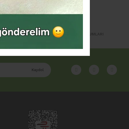
A TAKSİT
MÜŞTERİ YORUMLARI
Kaydol