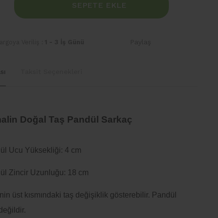
SEPETE EKLE
Paylaş
rgoya Veriliş :
1 - 3 İş Günü
sı
Taksit Seçenekleri
alin Doğal Taş Pandül Sarkaç
ül Ucu Yüksekliği: 4 cm
ül Zincir Uzunluğu: 18 cm
inin üst kısmındaki taş değişiklik gösterebilir. Pandül
eğildir.