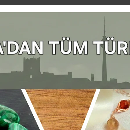
Dilerseniz sip
whatsapp hattı
Turmalin:
Doğ
Gökkuşağı ta
Renk skalasını
alanda dengele
inanılan
turma
arayışında olan
çakralarla uy
pembe ve yeşil
artırdığı düşü
ilişkilendirili
meditasyon
d