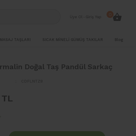
0
Üye Ol
-
Giriş Yap
MASAJ TAŞLARI
SICAK MİNELİ GÜMÜŞ TAKILAR
Blog
rmalin Doğal Taş Pandül Sarkaç
CDFLNTZ8
 TL
r