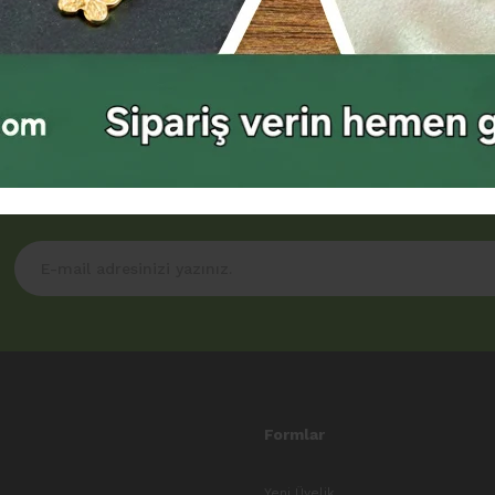
00 TL ÜZERİ ÜCRETSİZ KARGO
KREDİ KARTLARIN
Formlar
Yeni Üyelik