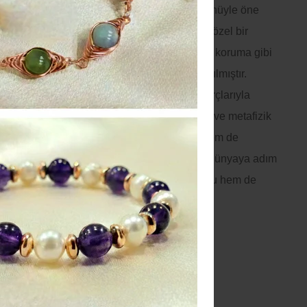
a
Turmalin taşı
hem mistik hem de estetik yönüyle öne
Mısır’dan Hindistan’a kadar pek çok kültürde özel bir
ak kabul edilmiştir. Zihinsel açıklık ve ruhsal koruma gibi
ikleri, onu spiritüel pratiklerde vazgeçilmez kılmıştır.
da özellikle
Akrep
,
Terazi
,
Oğlak
ve
Yay
burçlarıyla
 içinde olduğu düşünülür. Kristal meraklıları ve metafizik
turmalin
hem ruhsal gelişimi destekleyen hem de
e sunan güçlü bir yol arkadaşıdır. Enerjisel dünyaya adım
er için
turmalin taşı
, zarif yapısıyla hem ruhu hem de
 eşsiz bir seçenektir.