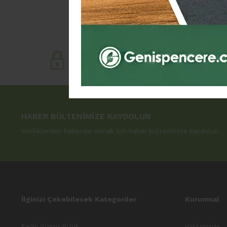
GÜVENLİ ALIŞVERİŞ
12
HABER BÜLTENİMİZE KAYDOLUN
Yeniliklerden haberdar olmak için haber bültenimize kaydolun
İlginizi Çekebilecek Kategoriler
Kurumsal
Kadın Gümüş Yüzük
Hakkımızda