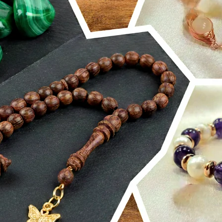
Tarih boyunc
çıkmış, Antik 
doğal taş
olar
enerjetik özell
Burçlar arasın
güçlü bir uyum
tutkunları için
enerjisel deng
atmak isteyenl
alanı arındıran