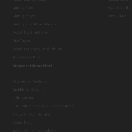
Gümüş Küpe
Kişisel Verile
Gümüş Kolye
Bize Ulaşın
Gümüş Bilezik ve Bileklik
Doğal Taş Bileklikler
Dizi Taşlar
Doğal Taş Kayaç ve Kütleler
Tesbih Çeşitleri
Müşteri Hizmetleri
Ödeme ve Teslimat
Gizlilik ve Güvenlik
İade Şartları
Site Kullanım ve Üyelik Sözleşmesi
Sıkça Sorulan Sorular
Kargo Takibi
Yüzük Ölçüsü Hesaplama