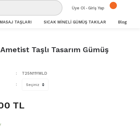
Üye Ol
-
Giriş Yap
MASAJ TAŞLARI
SICAK MİNELİ GÜMÜŞ TAKILAR
Blog
e Ametist Taşlı Tasarım Gümüş
T25N11YMLD
00 TL
r