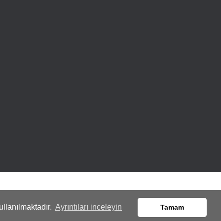
ullanılmaktadır.
Ayrıntıları inceleyin
Tamam