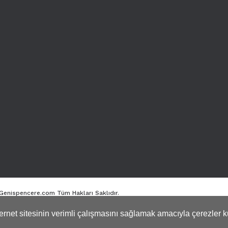
. Genispencere.com Tüm Hakları Saklıdır.
nternet sitesinin verimli çalışmasını sağlamak amacıyla çerezler k
ile
ideasoft
e-