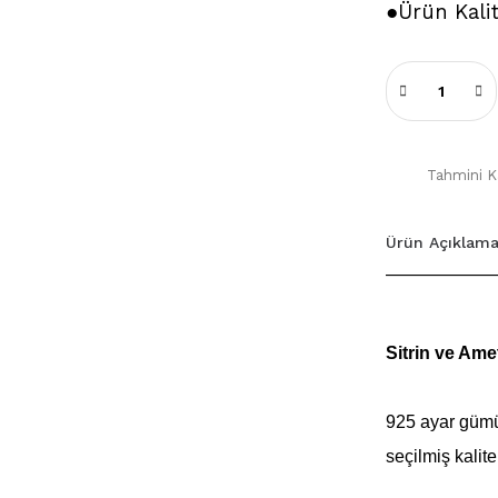
●Ürün Kali
Tahmini Ka
Ürün Açıklama
Sitrin ve Am
925 ayar gümü
seçilmiş kalitel