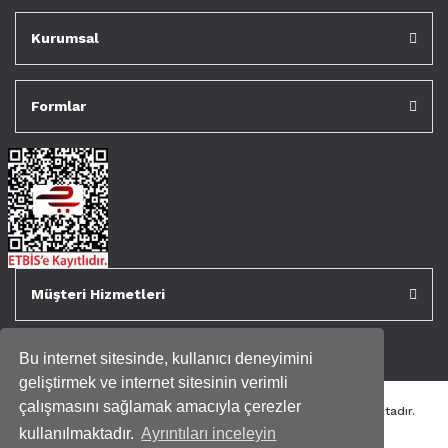
Kurumsal
Formlar
Müşteri Hizmetleri
Bu internet sitesinde, kullanıcı deneyimini
geliştirmek ve internet sitesinin verimli
çalışmasını sağlamak amacıyla çerezler
Tüm kredi kartı bilgileriniz 256bit SSL Sertifikası ile korunmaktadır.
Genispencere.com Tüm Hakları Saklıdır.
kullanılmaktadır.
Ayrıntıları inceleyin