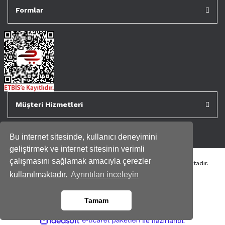
Formlar
Müşteri Hizmetleri
Bu internet sitesinde, kullanıcı deneyimini
geliştirmek ve internet sitesinin verimli
çalışmasını sağlamak amacıyla çerezler
Tüm kredi kartı bilgileriniz 256bit SSL Sertifikası ile korunmaktadır.
Genispencere.com Tüm Hakları Saklıdır.
kullanılmaktadır.
Ayrıntıları inceleyin
Tamam
ile
ideasoft
e-