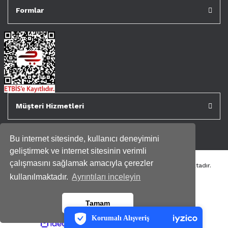
Formlar
Müşteri Hizmetleri
Bu internet sitesinde, kullanıcı deneyimini
geliştirmek ve internet sitesinin verimli
çalışmasını sağlamak amacıyla çerezler
Tüm kredi kartı bilgileriniz 256bit SSL Sertifikası ile korunmaktadır.
Genispencere.com Tüm Hakları Saklıdır.
kullanılmaktadır.
Ayrıntıları inceleyin
PCI-DSS Ödeme Güvenliği
Tamam
7/24 Canlı Destek
Korumalı Alışveriş
ile
ideasoft
iyzico Korumalı Alışveriş
e-