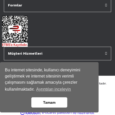
Formlar
Müşteri Hizmetleri
Bu internet sitesinde, kullanıcı deneyimini
geliştirmek ve internet sitesinin verimli
çalışmasını sağlamak amacıyla çerezler
Tüm kredi kartı bilgileriniz 256bit SSL Sertifikası ile korunmaktadır.
Genispencere.com Tüm Hakları Saklıdır.
kullanılmaktadır.
Ayrıntıları inceleyin
Tamam
ile
ideasoft
e-