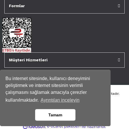
Formlar
Müşteri Hizmetleri
Bu internet sitesinde, kullanıcı deneyimini
geliştirmek ve internet sitesinin verimli
çalışmasını sağlamak amacıyla çerezler
Tüm kredi kartı bilgileriniz 256bit SSL Sertifikası ile korunmaktadır.
Genispencere.com Tüm Hakları Saklıdır.
kullanılmaktadır.
Ayrıntıları inceleyin
Tamam
ile
ideasoft
e-