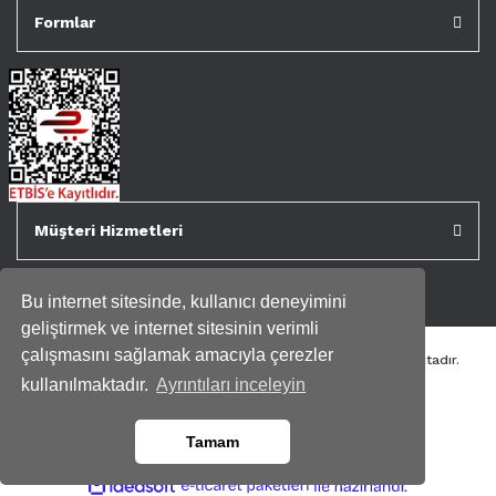
Formlar
Müşteri Hizmetleri
Bu internet sitesinde, kullanıcı deneyimini
geliştirmek ve internet sitesinin verimli
çalışmasını sağlamak amacıyla çerezler
Tüm kredi kartı bilgileriniz 256bit SSL Sertifikası ile korunmaktadır.
Genispencere.com Tüm Hakları Saklıdır.
kullanılmaktadır.
Ayrıntıları inceleyin
Tamam
ile
ideasoft
e-