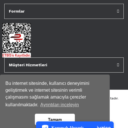
Formlar
Müşteri Hizmetleri
Bu internet sitesinde, kullanıcı deneyimini
geliştirmek ve internet sitesinin verimli
çalışmasını sağlamak amacıyla çerezler
Tüm kredi kartı bilgileriniz 256bit SSL Sertifikası ile korunmaktadır.
Genispencere.com Tüm Hakları Saklıdır.
kullanılmaktadır.
Ayrıntıları inceleyin
PCI-DSS Ödeme Güvenliği
Tamam
7/24 Canlı Destek
Korumalı Alışveriş