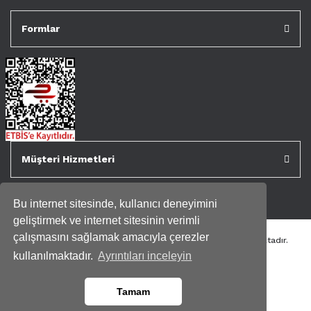
Formlar
Müşteri Hizmetleri
Bu internet sitesinde, kullanıcı deneyimini
geliştirmek ve internet sitesinin verimli
çalışmasını sağlamak amacıyla çerezler
Tüm kredi kartı bilgileriniz 256bit SSL Sertifikası ile korunmaktadır.
Genispencere.com Tüm Hakları Saklıdır.
kullanılmaktadır.
Ayrıntıları inceleyin
Tamam