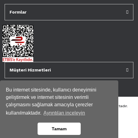
Formlar
Müşteri Hizmetleri
Bu internet sitesinde, kullanıcı deneyimini
geliştirmek ve internet sitesinin verimli
çalışmasını sağlamak amacıyla çerezler
Tüm kredi kartı bilgileriniz 256bit SSL Sertifikası ile korunmaktadır.
Genispencere.com Tüm Hakları Saklıdır.
kullanılmaktadır.
Ayrıntıları inceleyin
Tamam