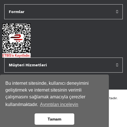
Formlar
Müşteri Hizmetleri
Bu internet sitesinde, kullanıcı deneyimini
geliştirmek ve internet sitesinin verimli
çalışmasını sağlamak amacıyla çerezler
Tüm kredi kartı bilgileriniz 256bit SSL Sertifikası ile korunmaktadır.
Genispencere.com Tüm Hakları Saklıdır.
kullanılmaktadır.
Ayrıntıları inceleyin
Tamam