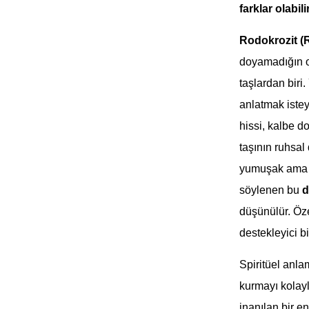
farklar olabilir
Rodokrozit (
doyamadığın o 
taşlardan biri.
anlatmak isteye
hissi, kalbe d
taşının ruhsal
yumuşak ama g
söylenen bu
d
düşünülür. Öze
destekleyici b
Spiritüel anl
kurmayı kolayl
inanılan bir e