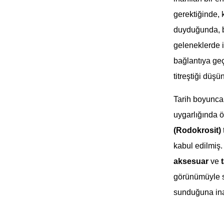
gerektiğinde,
duyduğunda, bu
geleneklerde 
bağlantıya geç
titreştiği düşü
Tarih boyunca 
uygarlığında ö
(Rodokrosit)
kabul edilmiş
aksesuar
ve
görünümüyle st
sunduğuna inan