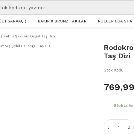
L ( SARKAÇ )
BAKIR & BRONZ TAKILAR
ROLLER GUA SHA 
Tımbıl) Şekilsiz Doğal Taş Dizi
Rodokroz
Taş Dizi
Stok Kodu
769,99
Stokta Va