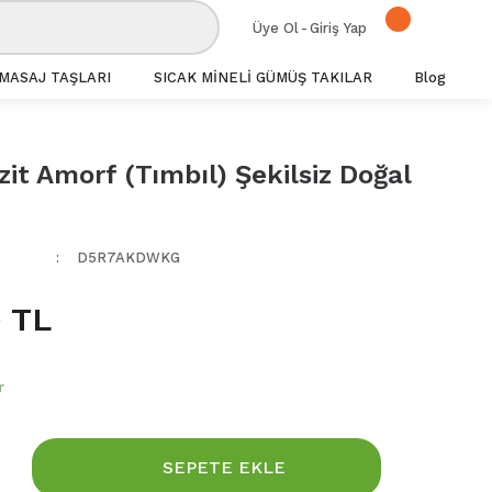
Üye Ol
-
Giriş Yap
MASAJ TAŞLARI
SICAK MİNELİ GÜMÜŞ TAKILAR
Blog
it Amorf (Tımbıl) Şekilsiz Doğal
D5R7AKDWKG
 TL
r
SEPETE EKLE