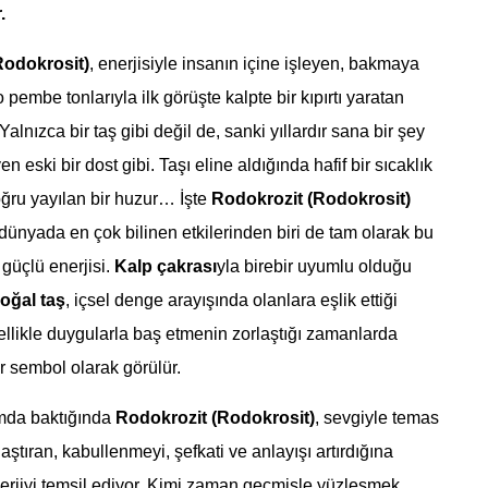
.
Rodokrosit)
, enerjisiyle insanın içine işleyen, bakmaya
pembe tonlarıyla ilk görüşte kalpte bir kıpırtı yaratan
 Yalnızca bir taş gibi değil de, sanki yıllardır sana bir şey
n eski bir dost gibi. Taşı eline aldığında hafif bir sıcaklık
oğru yayılan bir huzur… İşte
Rodokrozit (Rodokrosit)
 dünyada en çok bilinen etkilerinden biri de tam olarak bu
üçlü enerjisi.
Kalp çakrası
yla birebir uyumlu olduğu
oğal taş
, içsel denge arayışında olanlara eşlik ettiği
llikle duygularla baş etmenin zorlaştığı zamanlarda
ir sembol olarak görülür.
amda baktığında
Rodokrozit (Rodokrosit)
, sevgiyle temas
aştıran, kabullenmeyi, şefkati ve anlayışı artırdığına
nerjiyi temsil ediyor. Kimi zaman geçmişle yüzleşmek