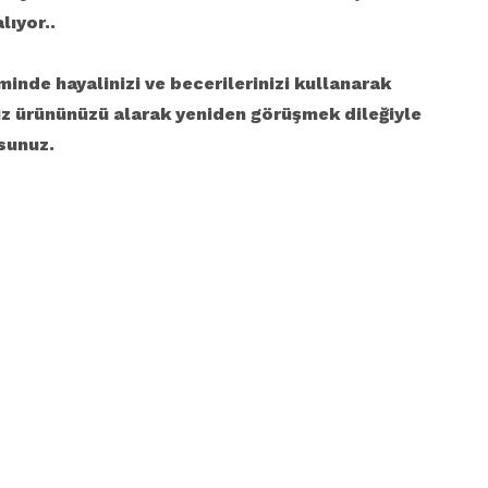
lıyor..
iminde hayalinizi ve becerilerinizi kullanarak
ız ürününüzü alarak yeniden görüşmek dileğiyle
sunuz.