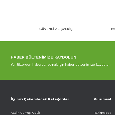
GÜVENLİ ALIŞVERİŞ
12
HABER BÜLTENİMİZE KAYDOLUN
Yeniliklerden haberdar olmak için haber bültenimize kaydolun
İlginizi Çekebilecek Kategoriler
Kurumsal
Kadın Gümüş Yüzük
Hakkımızda