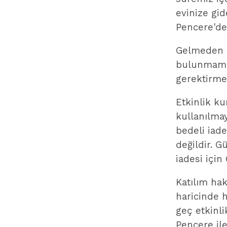
evinize gi
Pencere'den
Gelmeden 
bulunmamak
gerektirm
Etkinlik ku
kullanılmay
bedeli iad
değildir. G
iadesi içi
Katılım hak
haricinde 
geç etkinl
Pencere il