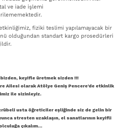
tal ve iade işlemi
irilememektedir.
kinliğimiz, fiziki teslimi yapılamayacak bir
nü olduğundan standart kargo prosedürleri
ildir.
izden, keyifle üretmek sizden !!!
e Ailesi olarak Atölye Geniş Pencere'de etkinlik
miz ile sizinleyiz.
rübeli usta öğreticiler eşliğinde siz de gelin bir
unca stresten uzaklaşın, el sanatlarının keyifli
lculuğa çıkalım...