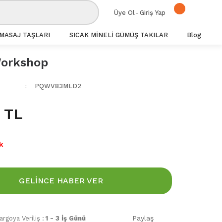
Üye Ol
-
Giriş Yap
MASAJ TAŞLARI
SICAK MİNELİ GÜMÜŞ TAKILAR
Blog
orkshop
PQWV83MLD2
 TL
k
GELİNCE HABER VER
Paylaş
rgoya Veriliş :
1 - 3 İş Günü