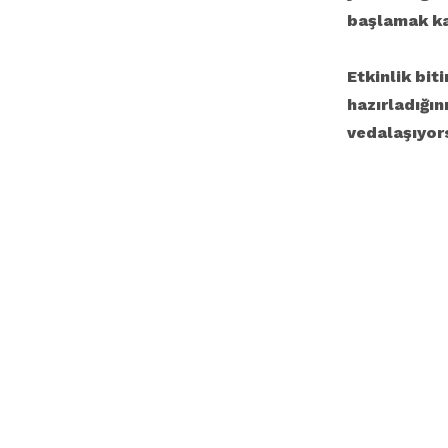
başlamak ka
Etkinlik bit
hazırladığın
vedalaşıyor