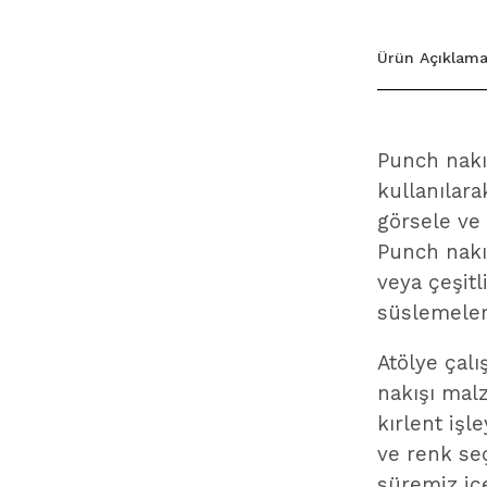
Ürün Açıklama
Punch nakış
kullanılar
görsele ve
Punch nakış
veya çeşitl
süslemeler 
Atölye çal
nakışı malz
kırlent işl
ve renk seç
süremiz iç