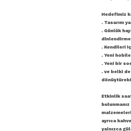
Hedefimiz k
. Tasarım y
. Günlük hay
dinlendirme
. Kendileri i
. Yeni hobil
. Yeni bir s
. ve belki d
dönüştürebi
Etkinlik sa
bulunmanız 
malzemeleri
ayrıca kahve
yalnızca gül