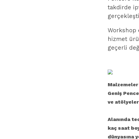
takdirde ip
gerçekleşt
Workshop et
hizmet ürü
geçerli değ
Malzemeler b
Geniş Pencer
ve atölyeleri
Alanında tec
kaç saat boy
dünyasına yo