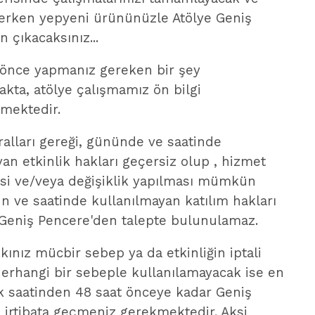
derken yepyeni ürününüzle Atölye Geniş
 çıkacaksınız...
önce yapmanız gereken bir şey
ta, atölye çalışmamız ön bilgi
emektedir.
ralları gereği, gününde ve saatinde
an etkinlik hakları geçersiz olup , hizmet
esi ve/veya değişiklik yapılması mümkün
ün ve saatinde kullanılmayan katılım hakları
n Geniş Pencere'den talepte bulunulamaz.
kınız mücbir sebep ya da etkinliğin iptali
herhangi bir sebeple kullanılamayacak ise en
ik saatinden 48 saat önceye kadar Geniş
e irtibata geçmeniz gerekmektedir. Aksi