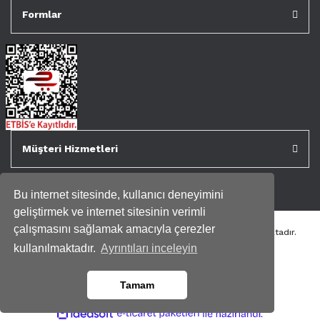
Formlar
Müşteri Hizmetleri
Bu internet sitesinde, kullanıcı deneyimini
geliştirmek ve internet sitesinin verimli
çalışmasını sağlamak amacıyla çerezler
Tüm kredi kartı bilgileriniz 256bit SSL Sertifikası ile korunmaktadır.
Genispencere.com Tüm Hakları Saklıdır.
kullanılmaktadır.
Ayrıntıları inceleyin
Tamam
ile
ideasoft
e-