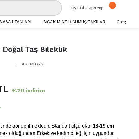
Üye Ol
-
Giriş Yap
MASAJ TAŞLARI
SICAK MİNELİ GÜMÜŞ TAKILAR
Blog
ı Doğal Taş Bileklik
ABLMUXY3
TL
%20 indirim
r
inde gönderilmektedir. Standart ölçü olan
18-19 cm
snek olduğundan Erkek ve kadın bileği için uygundur.