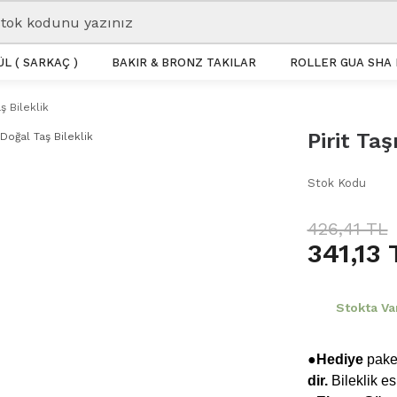
L ( SARKAÇ )
BAKIR & BRONZ TAKILAR
ROLLER GUA SHA 
aş Bileklik
Pirit Taş
Stok Kodu
426,41 TL
341,13 
Stokta Va
●Hediye
paket
dir.
Bileklik e