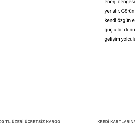
enerji dengesi
yer alır. Görü
kendi özgün ene
güçlü bir dönü
gelişim yolcul
00 TL ÜZERİ ÜCRETSİZ KARGO
KREDİ KARTLARIN