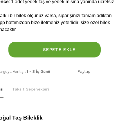
ence
: 1 adet yedek taş ve yedek misina yanında ücretsiz
rklı bir bilek ölçünüz varsa, siparişinizi tamamladıktan
 hattımızdan bize iletmeniz yeterlidir; size özel bilek
nacaktır.
SEPETE EKLE
Paylaş
rgoya Veriliş :
1 - 3 İş Günü
sı
Taksit Seçenekleri
Doğal Taş Bileklik