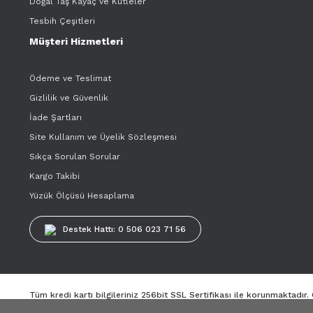
Doğal Taş Kayaç ve Kütleler
Tesbih Çeşitleri
Müşteri Hizmetleri
Ödeme ve Teslimat
Gizlilik ve Güvenlik
İade Şartları
Site Kullanım ve Üyelik Sözleşmesi
Sıkça Sorulan Sorular
Kargo Takibi
Yüzük Ölçüsü Hesaplama
Destek Hattı: 0 506 023 71 56
Tüm kredi kartı bilgileriniz 256bit SSL Sertifikası ile korunmaktadır