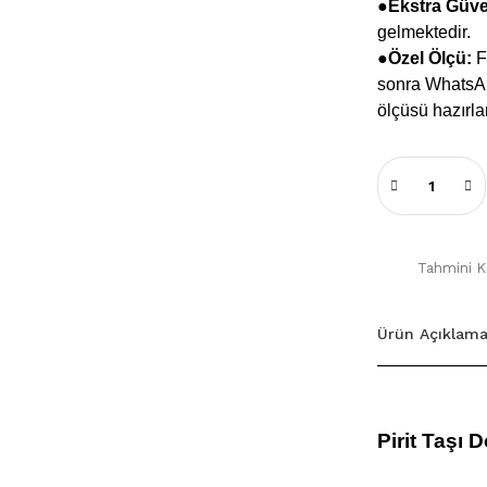
●
Ekstra Güv
gelmektedir.
●Özel Ölçü:
Fa
sonra WhatsApp
ölçüsü hazırla
Tahmini Ka
Ürün Açıklama
Pirit Taşı 