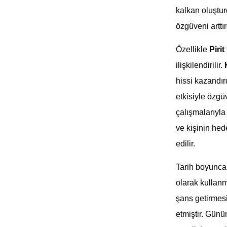
kalkan oluştur
özgüveni arttır
Özellikle
Pirit
ilişkilendirilir.
hissi kazandı
etkisiyle özgü
çalışmalarıyla 
ve kişinin hed
edilir.
Tarih boyunca
olarak kullanmı
şans getirmes
etmiştir. Günü