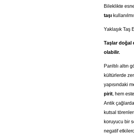
Bileklikte esn
taşı
kullanılmış
Yaklaşık Taş 
Taşlar doğal
olabilir.
Parıltılı altı
kültürlerde ze
yapısındaki met
pirit
, hem este
Antik çağlarda
kutsal törenle
koruyucu bir s
negatif etkile