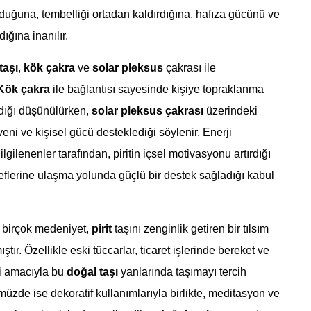
duğuna, tembelliği ortadan kaldırdığına, hafıza gücünü ve
dığına inanılır.
 taşı
,
kök çakra
ve
solar pleksus
çakrası ile
Kök çakra
ile bağlantısı sayesinde kişiye topraklanma
rdığı düşünülürken,
solar pleksus çakrası
üzerindeki
veni ve kişisel gücü desteklediği söylenir. Enerji
ilgilenenler tarafından, piritin içsel motivasyonu artırdığı
eflerine ulaşma yolunda güçlü bir destek sağladığı kabul
 birçok medeniyet,
pirit
taşını zenginlik getiren bir tılsım
ştır. Özellikle eski tüccarlar, ticaret işlerinde bereket ve
i amacıyla bu
doğal taşı
yanlarında taşımayı tercih
müzde ise dekoratif kullanımlarıyla birlikte, meditasyon ve