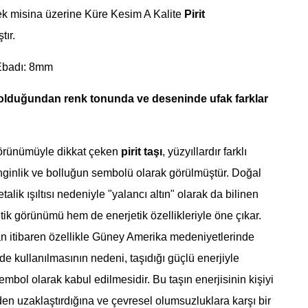
ek misina üzerine Küre Kesim A Kalite
Pirit
tır.
Ebadı: 8mm
 olduğundan renk tonunda ve deseninde ufak farklar
n görünümüyle dikkat çeken
pirit taşı
, yüzyıllardır farklı
nginlik ve bolluğun sembolü olarak görülmüştür. Doğal
alik ışıltısı nedeniyle "yalancı altın" olarak da bilinen
tik görünümü hem de enerjetik özellikleriyle öne çıkar.
n itibaren özellikle Güney Amerika medeniyetlerinde
rde kullanılmasının nedeni, taşıdığı güçlü enerjiyle
embol olarak kabul edilmesidir. Bu taşın enerjisinin kişiyi
rden uzaklaştırdığına ve çevresel olumsuzluklara karşı bir