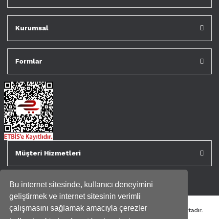
Kurumsal
Formlar
Müşteri Hizmetleri
Bu internet sitesinde, kullanıcı deneyimini
geliştirmek ve internet sitesinin verimli
çalışmasını sağlamak amacıyla çerezler
Tüm kredi kartı bilgileriniz 256bit SSL Sertifikası ile korunmaktadır.