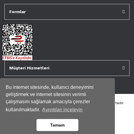
Formlar
Müşteri Hizmetleri
Bu internet sitesinde, kullanıcı deneyimini
geliştirmek ve internet sitesinin verimli
çalışmasını sağlamak amacıyla çerezler
Tüm kredi kartı bilgileriniz 256bit SSL Sertifikası ile korunmaktadır.
Genispencere.com Tüm Hakları Saklıdır.
kullanılmaktadır.
Ayrıntıları inceleyin
Tamam