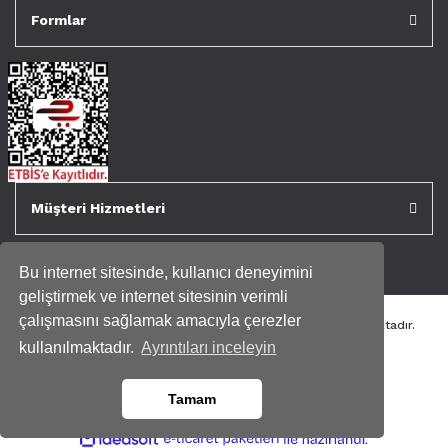
Formlar
Müşteri Hizmetleri
Bu internet sitesinde, kullanıcı deneyimini
geliştirmek ve internet sitesinin verimli
çalışmasını sağlamak amacıyla çerezler
Tüm kredi kartı bilgileriniz 256bit SSL Sertifikası ile korunmaktadır.
Genispencere.com Tüm Hakları Saklıdır.
kullanılmaktadır.
Ayrıntıları inceleyin
Tamam
ile
ideasoft
e-