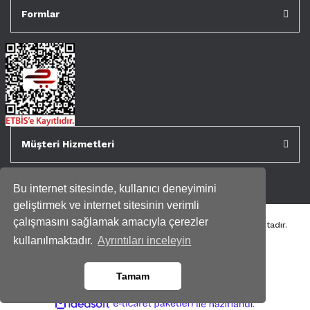
Formlar
Müşteri Hizmetleri
Bu internet sitesinde, kullanıcı deneyimini
geliştirmek ve internet sitesinin verimli
çalışmasını sağlamak amacıyla çerezler
Tüm kredi kartı bilgileriniz 256bit SSL Sertifikası ile korunmaktadır.
Genispencere.com Tüm Hakları Saklıdır.
kullanılmaktadır.
Ayrıntıları inceleyin
Tamam
ile
ideasoft
e-