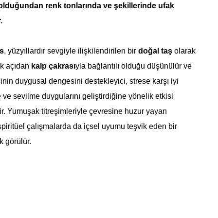
olduğundan renk tonlarında ve şekillerinde ufak
.
s
, yüzyıllardır sevgiyle ilişkilendirilen bir
doğal taş
olarak
tik açıdan
kalp çakrası
yla bağlantılı olduğu düşünülür ve
inin duygusal dengesini destekleyici, strese karşı iyi
 ve sevilme duygularını geliştirdiğine yönelik etkisi
r. Yumuşak titreşimleriyle çevresine huzur yayan
 spiritüel çalışmalarda da içsel uyumu teşvik eden bir
k görülür.