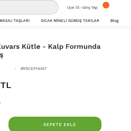
Üye Ol
-
Giriş Yap
MASAJ TAŞLARI
SICAK MİNELİ GÜMÜŞ TAKILAR
Blog
uvars Kütle - Kalp Formunda
ş
MYSCEPHHG7
 TL
r
SEPETE EKLE