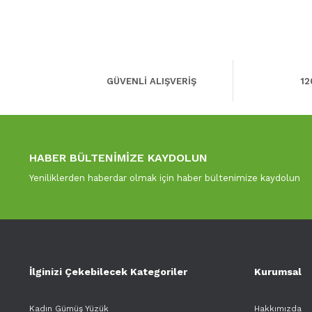
GÜVENLİ ALIŞVERİŞ
12
HABER BÜLTENİMİZE KAYDOLUN
Yeniliklerden haberdar olmak için haber bültenimize kaydolun
İlginizi Çekebilecek Kategoriler
Kurumsal
Kadın Gümüş Yüzük
Hakkımızda