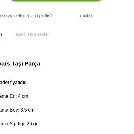
Paylaş
rgoya Veriliş :
1 - 3 İş Günü
sı
Taksit Seçenekleri
ars Taşı Parça
adet fiyatıdır.
lama En: 4 cm
lama Boy: 3,5 cm
ama Ağırlığı: 26 gr