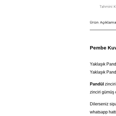
Tahmini Ka
Ürün Açıklama
Pembe Kuv
Yaklaşık Pand
Yaklaşık Pand
Pandül
zincir
zinciri
gümüş d
Dilerseniz sip
whatsapp hattı