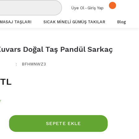
Üye Ol
-
Giriş Yap
MASAJ TAŞLARI
SICAK MİNELİ GÜMÜŞ TAKILAR
Blog
uvars Doğal Taş Pandül Sarkaç
BFHMNWZ3
 TL
r
SEPETE EKLE