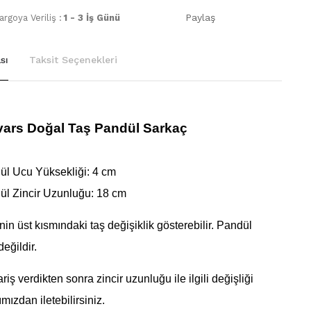
Paylaş
rgoya Veriliş :
1 - 3 İş Günü
sı
Taksit Seçenekleri
ars Doğal Taş Pandül Sarkaç
ül Ucu Yüksekliği: 4 cm
ül Zincir Uzunluğu: 18 cm
inin üst kısmındaki taş değişiklik gösterebilir. Pandül
eğildir.
ariş verdikten sonra
zincir uzunluğu
ile ilgili değişliği
mızdan iletebilirsiniz.