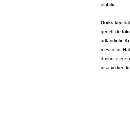
olabilir.
Oniks taşı
hal
genellikle
takı
adlandırılır.
Ku
mevcuttur. Halk
düşüncelere od
insanın kendin