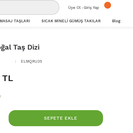
Üye Ol
-
Giriş Yap
MASAJ TAŞLARI
SICAK MİNELİ GÜMÜŞ TAKILAR
Blog
ğal Taş Dizi
ELMQRU35
 TL
r
SEPETE EKLE