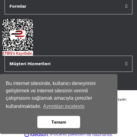
Formlar
Müşteri Hizmetleri
Bu internet sitesinde, kullanıcı deneyimini
geliştirmek ve internet sitesinin verimli
çalışmasını sağlamak amacıyla çerezler
Tüm kredi kartı bilgileriniz 256bit SSL Sertifikası ile korunmaktadır.
Genispencere.com Tüm Hakları Saklıdır.
kullanılmaktadır.
Ayrıntıları inceleyin
Tamam
ile
ideasoft
e-