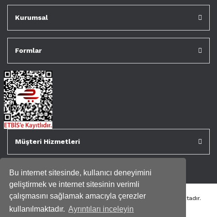
Kurumsal
Formlar
Müşteri Hizmetleri
Bu internet sitesinde, kullanıcı deneyimini
geliştirmek ve internet sitesinin verimli
çalışmasını sağlamak amacıyla çerezler
Tüm kredi kartı bilgileriniz 256bit SSL Sertifikası ile korunmaktadır.
Genispencere.com Tüm Hakları Saklıdır.
kullanılmaktadır.
Ayrıntıları inceleyin