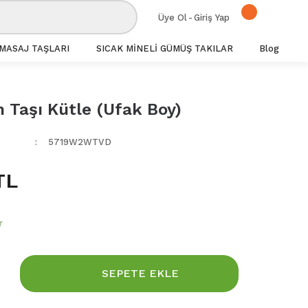
Üye Ol
-
Giriş Yap
MASAJ TAŞLARI
SICAK MİNELİ GÜMÜŞ TAKILAR
Blog
 Taşı Kütle (Ufak Boy)
5719W2WTVD
TL
r
SEPETE EKLE