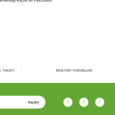
endirdiği küçük bir mucizedir.
A TAKSİT
MÜŞTERİ YORUMLARI
Kaydol