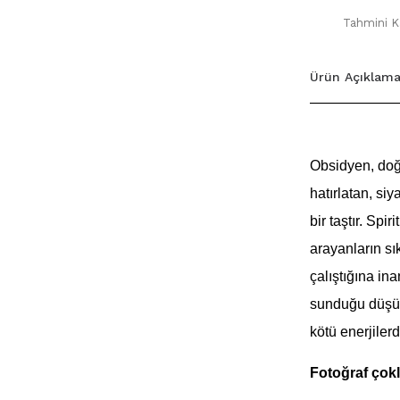
Tahmini Ka
Ürün Açıklama
Obsidyen, doğ
hatırlatan, siy
bir taştır. Spi
arayanların sı
çalıştığına in
sunduğu düşünü
kötü enerjiler
Fotoğraf çoklu