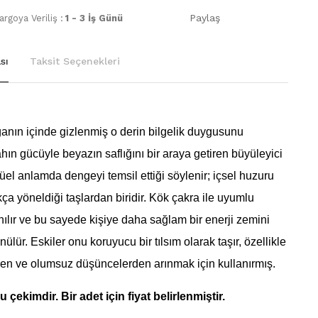
Paylaş
rgoya Veriliş :
1 - 3 İş Günü
sı
Taksit Seçenekleri
anın içinde gizlenmiş o derin bilgelik duygusunu
ahın gücüyle beyazın saflığını bir araya getiren büyüleyici
ritüel anlamda dengeyi temsil ettiği söylenir; içsel huzuru
kça yöneldiği taşlardan biridir. Kök çakra ile uyumlu
anılır ve bu sayede kişiye daha sağlam bir enerji zemini
lür. Eskiler onu koruyucu bir tılsım olarak taşır, özellikle
den ve olumsuz düşüncelerden arınmak için kullanırmış.
 çekimdir. Bir adet için fiyat belirlenmiştir.