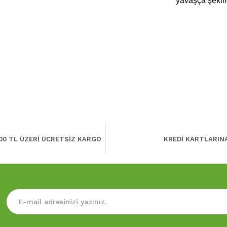
yavaşça şekill
00 TL ÜZERİ ÜCRETSİZ KARGO
KREDİ KARTLARIN